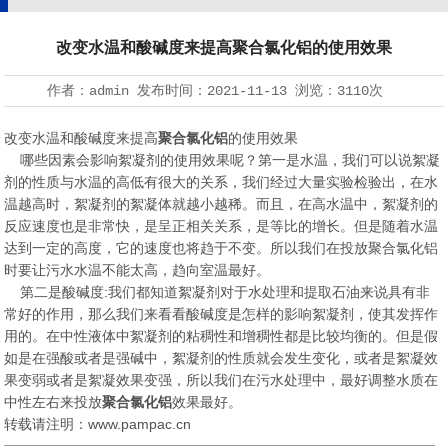
改变水温和酸碱度来提高聚合氯化铝的使用效果
作者：
admin
发布时间：
2021-11-13
浏览：
3110
次
改变水温和酸碱度来提高
聚合氯化铝
的使用效果
哪些因素会影响絮凝剂的使用效果呢？第一是水温，我们可以说絮凝
剂的性质与水温的高低有很大的关系，我们经过大量实验检验出，在水
温越高时，絮凝剂的絮凝体就越小越稀。而且，在高水温中，絮凝剂的
反应速度也是非常快，是呈正相关关系，是等比的增长。但是随着水温
达到一定的高度，它的速度也将趋于不变。所以我们在投放聚合氯化铝
时要让污水水温不能太高，趋向室温最好。
第二是酸碱度:我们都知道絮凝剂对于水处理和提取石油来说具有非
常好的作用，那么我们来看看酸碱度是怎样的影响絮凝剂，使其发挥作
用的。在中性液体中絮凝剂的粘稠性和增稠性都是比较均衡的。但是假
如是在强酸或者是强碱中，絮凝剂的性质就会发生变化，或者是絮凝效
果变弱或者是絮凝效果变强，所以我们在污水处理中，最好调整水质在
中性左右来投放
聚合氯化铝
效果最好。
转载请注明：
www.pampac.cn