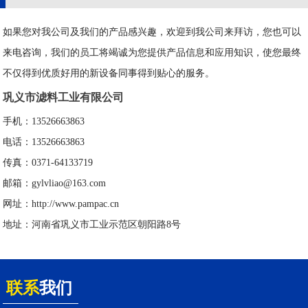
如果您对我公司及我们的产品感兴趣，欢迎到我公司来拜访，您也可以
来电咨询，我们的员工将竭诚为您提供产品信息和应用知识，使您最终
不仅得到优质好用的新设备同事得到贴心的服务。
巩义市滤料工业有限公司
手机：
13526663863
电话：
13526663863
传真：0371-64133719
邮箱：gylvliao@163.com
网址：http://www.pampac.cn
地址：河南省巩义市工业示范区朝阳路8号
联系
我们