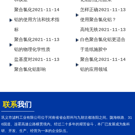
聚合氯化
2021-11-14
怎样正确
2021-11-13
铝的使用方法和技术指
使用聚合氯化铝？
标
高纯无铁
2021-11-13
聚合氯化
2021-11-13
白色聚合氯化铝更适合
铝的物理化学性质
于造纸施胶中
盐基度对
2021-11-13
聚合氯化
2021-11-14
聚合氯化铝影响
铝的应用领域
联系
我们
巩义市滤料工业有限公司位于河南省省会郑州与九朝古都洛阳之间。陇海铁路、31
0国道、连霍高速公路横贯境内。经过二十多年的艰苦奋斗，本厂已发展成为集科
研、开发、生产、经营为一体的企业队伍。