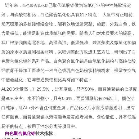
近年来，
已取代硫酸铝做为造纸行业的中性施胶沉淀
白色聚合氯化铝
剂，与硫酸铝相比，白色聚合氯化铝具有如下特点： 大量带有正电荷、
形态稳定的多核羟铝络合物，能有效地促进絮凝、施胶。外观白色，铁
含量极低，能满足制造优质纸张的需要。随着人们对水质要求的提高，
我厂根据我国南北各地、高温高浊、低温低浊、兼含藻类及微量化学物
质的原水水质监测档案材料，采取调整配方改进工艺方法，研制出了白
色聚合氯化铝的系列产品。白色聚合氯化铝是由氢氧化铝粉与高纯盐酸
经喷雾干燥加工而成的一种白色或乳白色奶粉状精细粉末，裸露在空气
中便会融化，它与普通聚铝相比具有如下特点：
AL2O3含量高，》29.5% ，盐基度低，只有50%，而普通聚铝的盐基度
是90%左右、水不溶物小，只有0.3%，而普通聚铝有2%以上、颜色洁
白纯净，除AL+外不含任何重金属，产品化水后水溶液清澈透明，没有
任何颜色，而普通聚铝水溶液颜色发黄或者褐色、含铁量低，具有低温
易溶的特点，被用于油水分离等项目中。
白色聚合氯化铝
技术指标
：