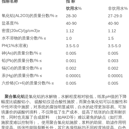
指标名称
指 标
饮用水
%
非饮用水%
氧化铝(AL2O3)的质量分数/% ≥
28-30
27-29.0
盐基度/%
40-90
40-90
密度(20oC)/(g/cm3)≥
1.12
1.12
水不溶物的质量分数/% ≤
1.0
1.5
PH(1%水溶液)
3.5-5.0
3.5-5.0
砷(As)的质量分数/% ≤
0.005
0.005
铅(Pb)的质量分数/% ≤
0.001
0.003
镉(Cd)的质量分数/% ≤
0.002
0.002
汞(Hg)的质量分数/% ≤
0.00001
0.00001
六价铬(Cr+6)的质量分数/% ≤
0.005
0.005
聚合氯化铝
是氯化铝的水解物，水解程度相对较低，纸浆pH值的下降
幅度比硫酸铝小。 硫酸铝仅适合酸性施胶，而聚合氯化铝可以在酸性和
中性环境中施胶，对系统的腐蚀明显减弱，白水的处理更加容易。可加
填廉价的碳酸钙填料，不仅降低了生产成本、提高了纸张的白度和耐折
性，同时也克服了合成胶料 （如AKD等）难以避免的缺点（如打滑、
施胶度难以控制等）。使用聚合氯化铝施胶，浆料的助留、助滤作用明
显提高。纸张性能除裂断长外，其它各项指标均不同程度地提高。白色