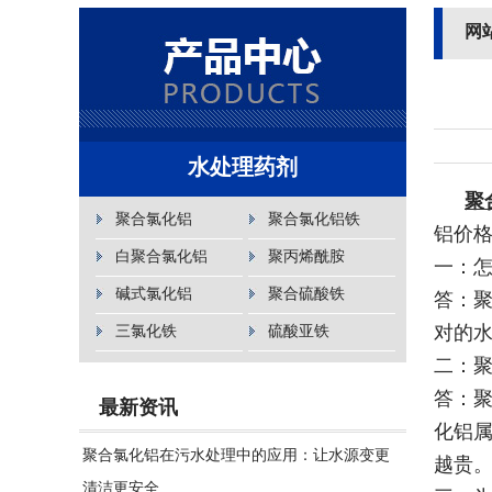
网
水处理药剂
聚
聚合氯化铝
聚合氯化铝铁
铝价
白聚合氯化铝
聚丙烯酰胺
一：
碱式氯化铝
聚合硫酸铁
答：
三氯化铁
硫酸亚铁
对的
二：
答：
最新资讯
化铝
聚合氯化铝在污水处理中的应用：让水源变更
越贵
清洁更安全